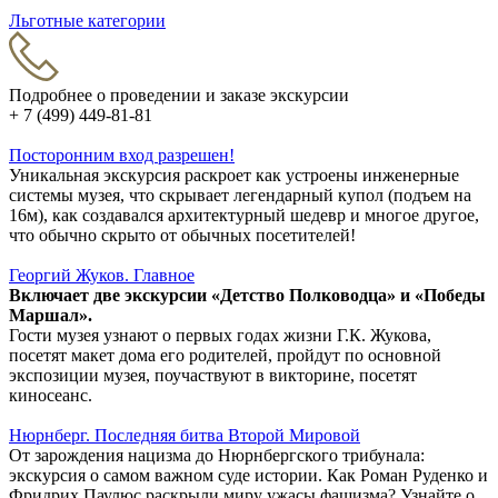
Льготные категории
Подробнее о проведении и заказе экскурсии
+ 7 (499) 449-81-81
Посторонним вход разрешен!
Уникальная экскурсия раскроет как устроены инженерные
системы музея, что скрывает легендарный купол (подъем на
16м), как создавался архитектурный шедевр и многое другое,
что обычно скрыто от обычных посетителей!
Георгий Жуков. Главное
Включает две экскурсии «Детство Полководца» и «Победы
Маршал».
Гости музея узнают о первых годах жизни Г.К. Жукова,
посетят макет дома его родителей, пройдут по основной
экспозиции музея, поучаствуют в викторине, посетят
киносеанс.
Нюрнберг. Последняя битва Второй Мировой
От зарождения нацизма до Нюрнбергского трибунала:
экскурсия о самом важном суде истории. Как Роман Руденко и
Фридрих Паулюс раскрыли миру ужасы фашизма? Узнайте о